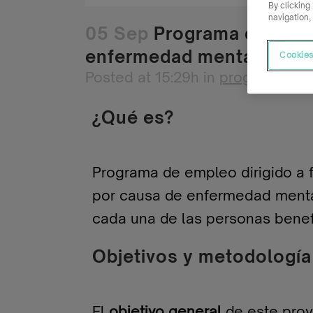
By clicking
navigation,
05 Sep
Programa de empl
enfermedad mental
Cookies
Posted at 15:29h
in
programas d
¿Qué es?
Programa de empleo dirigido a f
por causa de enfermedad mental
cada una de las personas benef
Objetivos y metodología
El
objetivo general
de este proy