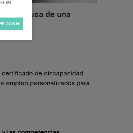
ce site
d por causa de una
All Cookies
ia
by
meme
 certificado de discapacidad
 de empleo personalizados para
s y las competencias