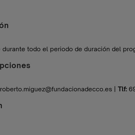
ión
te durante todo el periodo de duración del pr
ipciones
roberto.miguez@fundacionadecco.es
|
Tlf:
69
n