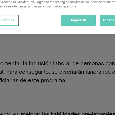
 “Accept All Cookies”, you agree to the storing of cookies on your device to enhan
 analyze site usage, and assist in our marketing efforts.
eo para personas con discapacida
 Settings
Reject All
Accept 
e empleo
,
proyectos inclusion laboral
,
Valenc
omentar la inclusión laboral de personas con
. Para conseguirlo, se diseñarán itinerarios
iciarias de este programa.
ecto es
mejorar las habilidades pre-laborale