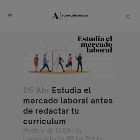
05 Abr
Estudia el
mercado laboral antes
de redactar tu
curriculum
Posted at 16:59h
in
Universidad y FP
by
Pablo